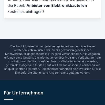
die Rubrik
Anbieter von Elektronikbauteilen
Umkreis in Km
kostenlos eintragen?
5
10
15
20
25
30
Ab Sterne
0
1
2
3
4
5
SUCHEN
Die Produktpreise können jederzeit geändert werden. Alle Preise
verstehen sich inklusive der jeweils geltenden gesetzlichen
Mehrwertsteuer, gegebenenfalls zuzüglich Versandkosten. Alle Angaben
erfolgen ohne Gewähr. Die Informationen über Preis und Verfügbarkeit, die
zum Zeitpunkt des Kaufs auf der Amazon-Website angezeigt werden,
gelten als maßgeblich für den Kauf. Als Amazon Associate verdienen wir
an qualifizierten Einkäufen.
Regiohandwerker
erhält eine Provision für alle
Einkäufe, die über unsere Amazon-Links getätigt werden.
Für Unternehmen