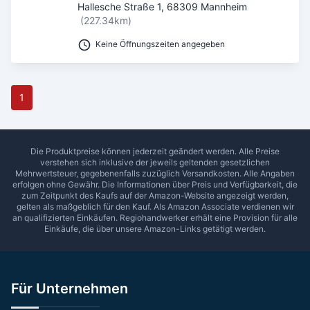
Hallesche Straße 1
,
68309
Mannheim
(227.34km)
Keine Öffnungszeiten angegeben
1
Die Produktpreise können jederzeit geändert werden. Alle Preise
verstehen sich inklusive der jeweils geltenden gesetzlichen
Mehrwertsteuer, gegebenenfalls zuzüglich Versandkosten. Alle Angaben
erfolgen ohne Gewähr. Die Informationen über Preis und Verfügbarkeit, die
zum Zeitpunkt des Kaufs auf der Amazon-Website angezeigt werden,
gelten als maßgeblich für den Kauf. Als Amazon Associate verdienen wir
an qualifizierten Einkäufen.
Regiohandwerker
erhält eine Provision für alle
Einkäufe, die über unsere Amazon-Links getätigt werden.
Für Unternehmen