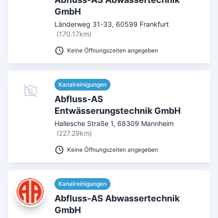
GmbH
Umkreis in Km
Länderweg 31-33
,
60599
Frankfurt
(170.17km)
5
10
15
20
25
30
Keine Öffnungszeiten angegeben
Ab Sterne
0
1
2
3
4
5
Kanalreinigungen
SUCHEN
Abfluss-AS
Entwässerungstechnik GmbH
Hallesche Straße 1
,
68309
Mannheim
(227.29km)
Keine Öffnungszeiten angegeben
Kanalreinigungen
Abfluss-AS Abwassertechnik
GmbH