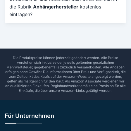
die Rubrik
Anhängerhersteller
kostenlos
Umkreis in Km
eintragen?
5
10
15
20
25
30
Ab Sterne
0
1
2
3
4
5
SUCHEN
Die Produktpreise können jederzeit geändert werden. Alle Preise
verstehen sich inklusive der jeweils geltenden gesetzlichen
Mehrwertsteuer, gegebenenfalls zuzüglich Versandkosten. Alle Angaben
erfolgen ohne Gewähr. Die Informationen über Preis und Verfügbarkeit, die
zum Zeitpunkt des Kaufs auf der Amazon-Website angezeigt werden,
gelten als maßgeblich für den Kauf. Als Amazon Associate verdienen wir
an qualifizierten Einkäufen.
Regiohandwerker
erhält eine Provision für alle
Einkäufe, die über unsere Amazon-Links getätigt werden.
Für Unternehmen