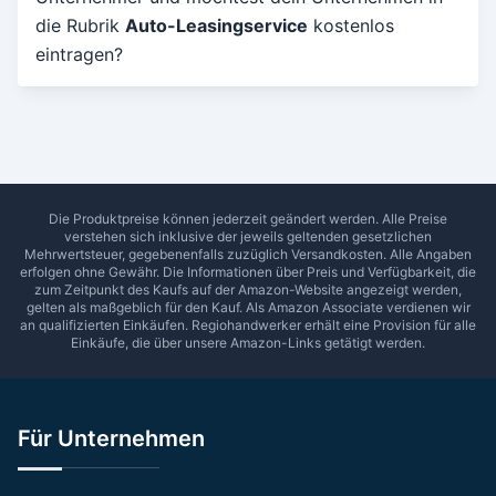
die Rubrik
Auto-Leasingservice
kostenlos
Umkreis in Km
eintragen?
5
10
15
20
25
30
Ab Sterne
0
1
2
3
4
5
SUCHEN
Die Produktpreise können jederzeit geändert werden. Alle Preise
verstehen sich inklusive der jeweils geltenden gesetzlichen
Mehrwertsteuer, gegebenenfalls zuzüglich Versandkosten. Alle Angaben
erfolgen ohne Gewähr. Die Informationen über Preis und Verfügbarkeit, die
zum Zeitpunkt des Kaufs auf der Amazon-Website angezeigt werden,
gelten als maßgeblich für den Kauf. Als Amazon Associate verdienen wir
an qualifizierten Einkäufen.
Regiohandwerker
erhält eine Provision für alle
Einkäufe, die über unsere Amazon-Links getätigt werden.
Für Unternehmen