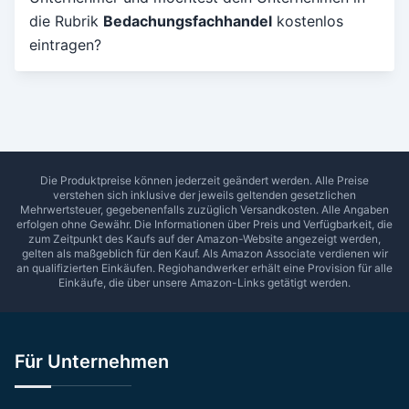
die Rubrik
Bedachungsfachhandel
kostenlos
Umkreis in Km
eintragen?
5
10
15
20
25
30
Ab Sterne
0
1
2
3
4
5
SUCHEN
Die Produktpreise können jederzeit geändert werden. Alle Preise
verstehen sich inklusive der jeweils geltenden gesetzlichen
Mehrwertsteuer, gegebenenfalls zuzüglich Versandkosten. Alle Angaben
erfolgen ohne Gewähr. Die Informationen über Preis und Verfügbarkeit, die
zum Zeitpunkt des Kaufs auf der Amazon-Website angezeigt werden,
gelten als maßgeblich für den Kauf. Als Amazon Associate verdienen wir
an qualifizierten Einkäufen.
Regiohandwerker
erhält eine Provision für alle
Einkäufe, die über unsere Amazon-Links getätigt werden.
Für Unternehmen