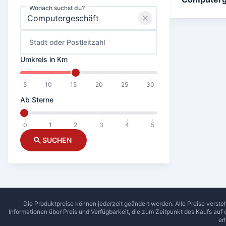
Wonach suchst du?
Stadt oder Postleitzahl
Umkreis in Km
5
10
15
20
25
30
Ab Sterne
0
1
2
3
4
5
SUCHEN
Die Produktpreise können jederzeit geändert werden. Alle Preise verste
Informationen über Preis und Verfügbarkeit, die zum Zeitpunkt des Kaufs auf
er