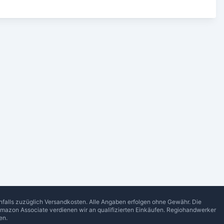
enfalls zuzüglich Versandkosten. Alle Angaben erfolgen ohne Gewähr. Die
Amazon Associate verdienen wir an qualifizierten Einkäufen.
Regiohandwerker
en.