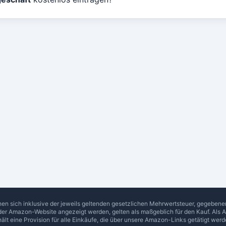
hen sich inklusive der jeweils geltenden gesetzlichen Mehrwertsteuer, gegeben
 der Amazon-Website angezeigt werden, gelten als maßgeblich für den Kauf. Als 
hält eine Provision für alle Einkäufe, die über unsere Amazon-Links getätigt werd