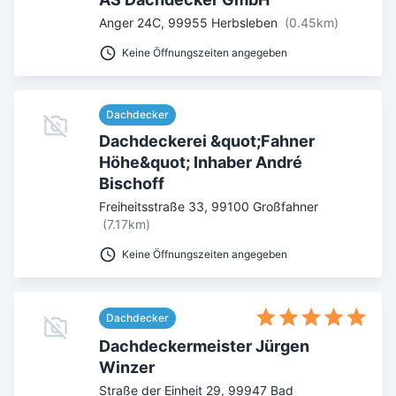
Anger 24C
,
99955
Herbsleben
(0.45km)
Umkreis in Km
Keine Öffnungszeiten angegeben
5
10
15
20
25
30
Ab Sterne
Dachdecker
Dachdeckerei &quot;Fahner
0
1
2
3
4
5
Höhe&quot; Inhaber André
SUCHEN
Bischoff
Freiheitsstraße 33
,
99100
Großfahner
(7.17km)
Keine Öffnungszeiten angegeben
Dachdecker
Dachdeckermeister Jürgen
Winzer
Straße der Einheit 29
,
99947
Bad