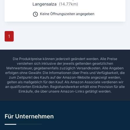
Langensalza
(14.77km)
Keine Öffnungszeiten angegeben
1
Die Produktpreise können jederzeit geändert werden. Alle Preise
verstehen sich inklusive der jeweils geltenden gesetzlichen
Mehrwertsteuer, gegebenenfalls zuzüglich Versandkosten. Alle Angaben
erfolgen ohne Gewähr. Die Informationen über Preis und Verfügbarkeit, die
zum Zeitpunkt des Kaufs auf der Amazon-Website angezeigt werden,
gelten als maßgeblich für den Kauf. Als Amazon Associate verdienen wir
an qualifizierten Einkäufen.
Regiohandwerker
erhält eine Provision für alle
Einkäufe, die über unsere Amazon-Links getätigt werden.
Für Unternehmen