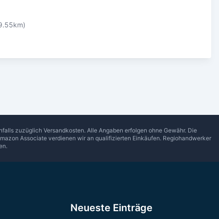
9.55km)
enfalls zuzüglich Versandkosten. Alle Angaben erfolgen ohne Gewähr. Die
Amazon Associate verdienen wir an qualifizierten Einkäufen.
Regiohandwerker
en.
n
Neueste Einträge