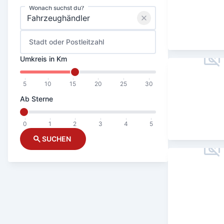
Wonach suchst du?
Stadt oder Postleitzahl
Umkreis in Km
5
10
15
20
25
30
Ab Sterne
0
1
2
3
4
5
SUCHEN