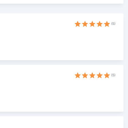
5
)
5