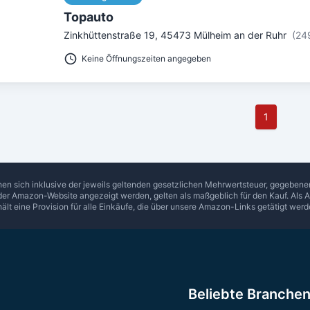
Topauto
Zinkhüttenstraße 19
,
45473
Mülheim an der Ruhr
(24
Keine Öffnungszeiten angegeben
1
hen sich inklusive der jeweils geltenden gesetzlichen Mehrwertsteuer, gegeben
 der Amazon-Website angezeigt werden, gelten als maßgeblich für den Kauf. Als 
hält eine Provision für alle Einkäufe, die über unsere Amazon-Links getätigt werd
Beliebte Branche