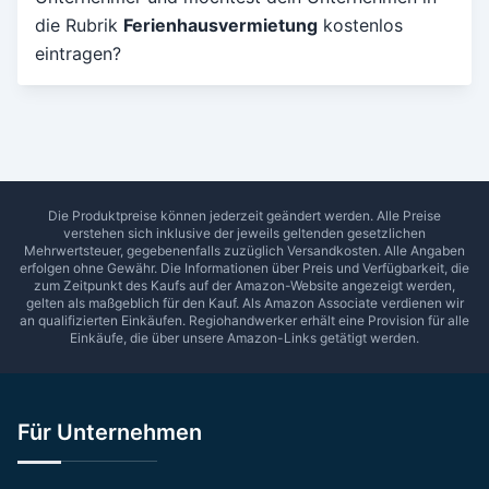
die Rubrik
Ferienhausvermietung
kostenlos
Umkreis in Km
eintragen?
5
10
15
20
25
30
Ab Sterne
0
1
2
3
4
5
SUCHEN
Die Produktpreise können jederzeit geändert werden. Alle Preise
verstehen sich inklusive der jeweils geltenden gesetzlichen
Mehrwertsteuer, gegebenenfalls zuzüglich Versandkosten. Alle Angaben
erfolgen ohne Gewähr. Die Informationen über Preis und Verfügbarkeit, die
zum Zeitpunkt des Kaufs auf der Amazon-Website angezeigt werden,
gelten als maßgeblich für den Kauf. Als Amazon Associate verdienen wir
an qualifizierten Einkäufen.
Regiohandwerker
erhält eine Provision für alle
Einkäufe, die über unsere Amazon-Links getätigt werden.
Für Unternehmen