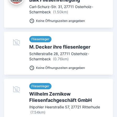
Carl-Schurz-Str. 31
,
27711
Osterholz-
Umkreis in Km
Scharmbeck
(1.50km)
Keine Öffnungszeiten angegeben
5
10
15
20
25
30
Ab Sterne
Fliesenleger
0
1
2
3
4
5
M. Decker ihre fliesenleger
SUCHEN
Schillerstraße 28
,
27711
Osterholz-
Scharmbeck
(0.76km)
Keine Öffnungszeiten angegeben
Fliesenleger
Wilhelm Zernikow
Fliesenfachgeschäft GmbH
Ihlpohler Heerstraße 57
,
27721
Ritterhude
(7.54km)