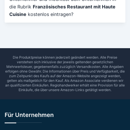
die Rubrik
Französisches Restaurant mit Haute
Umkreis in Km
Cuisine
kostenlos eintragen?
5
10
15
20
25
30
Ab Sterne
0
1
2
3
4
5
SUCHEN
Die Produktpreise können jederzeit geändert werden. Alle Preise
verstehen sich inklusive der jeweils geltenden gesetzlichen
Mehrwertsteuer, gegebenenfalls zuzüglich Versandkosten. Alle Angaben
erfolgen ohne Gewähr. Die Informationen über Preis und Verfügbarkeit, die
zum Zeitpunkt des Kaufs auf der Amazon-Website angezeigt werden,
gelten als maßgeblich für den Kauf. Als Amazon Associate verdienen wir
an qualifizierten Einkäufen.
Regiohandwerker
erhält eine Provision für alle
Einkäufe, die über unsere Amazon-Links getätigt werden.
Für Unternehmen