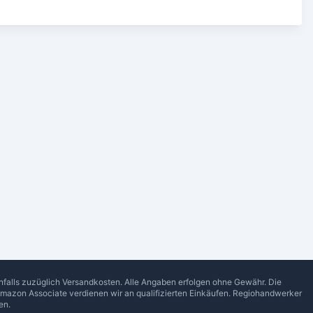
enfalls zuzüglich Versandkosten. Alle Angaben erfolgen ohne Gewähr. Die
Amazon Associate verdienen wir an qualifizierten Einkäufen.
Regiohandwerker
en.