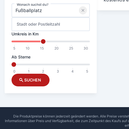
Wonach suchst du?
Stadt oder Postleitzahl
Umkreis in Km
5
10
15
20
25
30
Ab Sterne
0
1
2
3
4
5
SUCHEN
Die Produktpreise können jederzeit geändert werden. Alle Preise verste
Informationen über Preis und Verfügbarkeit, die zum Zeitpunkt des Kaufs auf
er