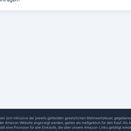
hen sich inklusive der jeweils geltenden gesetzlichen Mehrwertsteuer, gegeben
 der Amazon-Website angezeigt werden, gelten als maßgeblich für den Kauf. Als 
hält eine Provision für alle Einkäufe, die über unsere Amazon-Links getätigt werd