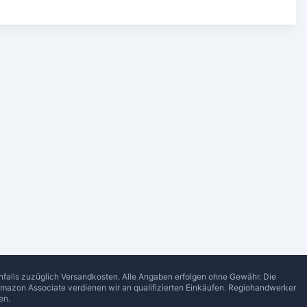
enfalls zuzüglich Versandkosten. Alle Angaben erfolgen ohne Gewähr. Die
Amazon Associate verdienen wir an qualifizierten Einkäufen.
Regiohandwerker
en.