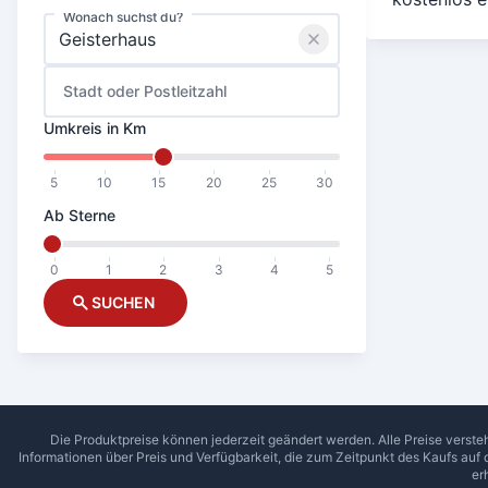
Wonach suchst du?
Stadt oder Postleitzahl
Umkreis in Km
5
10
15
20
25
30
Ab Sterne
0
1
2
3
4
5
SUCHEN
Die Produktpreise können jederzeit geändert werden. Alle Preise verste
Informationen über Preis und Verfügbarkeit, die zum Zeitpunkt des Kaufs auf
er