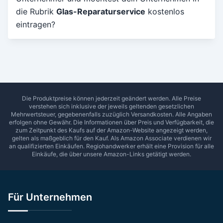
die Rubrik
Glas-Reparaturservice
kostenlos
Umkreis in Km
eintragen?
5
10
15
20
25
30
Ab Sterne
0
1
2
3
4
5
SUCHEN
Die Produktpreise können jederzeit geändert werden. Alle Preise
verstehen sich inklusive der jeweils geltenden gesetzlichen
Mehrwertsteuer, gegebenenfalls zuzüglich Versandkosten. Alle Angaben
erfolgen ohne Gewähr. Die Informationen über Preis und Verfügbarkeit, die
zum Zeitpunkt des Kaufs auf der Amazon-Website angezeigt werden,
gelten als maßgeblich für den Kauf. Als Amazon Associate verdienen wir
an qualifizierten Einkäufen.
Regiohandwerker
erhält eine Provision für alle
Einkäufe, die über unsere Amazon-Links getätigt werden.
Für Unternehmen