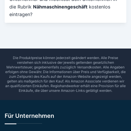
die Rubrik
Nähmaschinengeschäft
kostenlos
Umkreis in Km
eintragen?
5
10
15
20
25
30
Ab Sterne
0
1
2
3
4
5
SUCHEN
Die Produktpreise können jederzeit geändert werden. Alle Preise
verstehen sich inklusive der jeweils geltenden gesetzlichen
Mehrwertsteuer, gegebenenfalls zuzüglich Versandkosten. Alle Angaben
erfolgen ohne Gewähr. Die Informationen über Preis und Verfügbarkeit, die
zum Zeitpunkt des Kaufs auf der Amazon-Website angezeigt werden,
gelten als maßgeblich für den Kauf. Als Amazon Associate verdienen wir
an qualifizierten Einkäufen.
Regiohandwerker
erhält eine Provision für alle
Einkäufe, die über unsere Amazon-Links getätigt werden.
Für Unternehmen