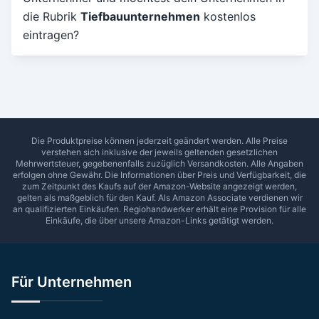
die Rubrik
Tiefbauunternehmen
kostenlos
Umkreis in Km
eintragen?
5
10
15
20
25
30
Ab Sterne
0
1
2
3
4
5
SUCHEN
Die Produktpreise können jederzeit geändert werden. Alle Preise
verstehen sich inklusive der jeweils geltenden gesetzlichen
Mehrwertsteuer, gegebenenfalls zuzüglich Versandkosten. Alle Angaben
erfolgen ohne Gewähr. Die Informationen über Preis und Verfügbarkeit, die
zum Zeitpunkt des Kaufs auf der Amazon-Website angezeigt werden,
gelten als maßgeblich für den Kauf. Als Amazon Associate verdienen wir
an qualifizierten Einkäufen.
Regiohandwerker
erhält eine Provision für alle
Einkäufe, die über unsere Amazon-Links getätigt werden.
Für Unternehmen