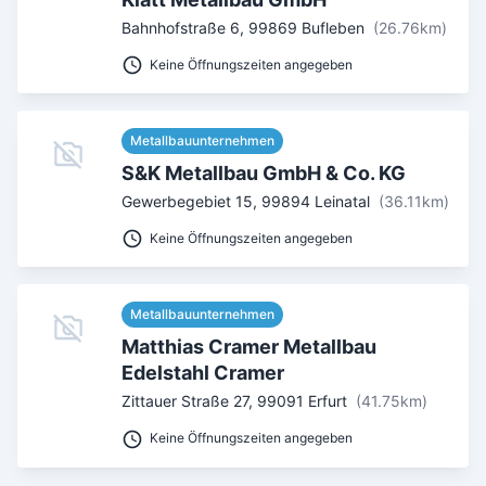
Bahnhofstraße 6
,
99869
Bufleben
(26.76km)
Umkreis in Km
Keine Öffnungszeiten angegeben
5
10
15
20
25
30
Ab Sterne
Metallbauunternehmen
S&K Metallbau GmbH & Co. KG
0
1
2
3
4
5
Gewerbegebiet 15
,
99894
Leinatal
(36.11km)
SUCHEN
Keine Öffnungszeiten angegeben
Metallbauunternehmen
Matthias Cramer Metallbau
Edelstahl Cramer
Zittauer Straße 27
,
99091
Erfurt
(41.75km)
Keine Öffnungszeiten angegeben