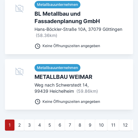
Metallbauunternehmen
BL Metallbau und
Fassadenplanung GmbH
Hans-Böckler-Straße 10A
,
37079
Göttingen
(58.36km)
Keine Öffnungszeiten angegeben
Metallbauunternehmen
METALLBAU WEIMAR
Weg nach Schwerstedt 14
,
99439
Heichelheim
(59.86km)
Keine Öffnungszeiten angegeben
1
2
3
4
5
6
7
8
9
10
11
12
1