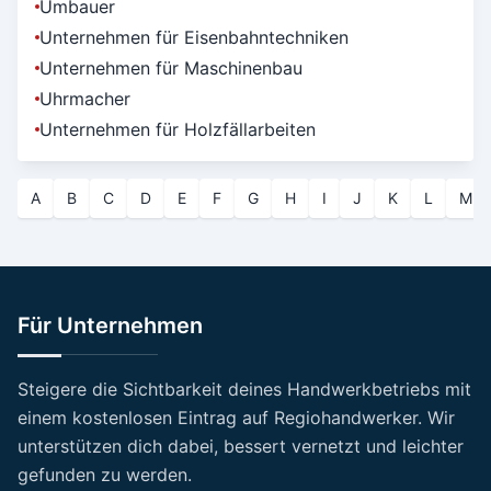
Umbauer
Unternehmen für Eisenbahntechniken
Unternehmen für Maschinenbau
Uhrmacher
Unternehmen für Holzfällarbeiten
A
B
C
D
E
F
G
H
I
J
K
L
M
Für Unternehmen
Steigere die Sichtbarkeit deines Handwerkbetriebs mit
einem kostenlosen Eintrag auf Regiohandwerker. Wir
unterstützen dich dabei, bessert vernetzt und leichter
gefunden zu werden.