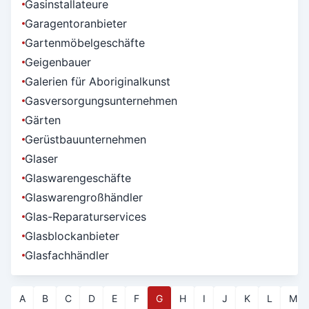
Gasinstallateure
Garagentoranbieter
Gartenmöbelgeschäfte
Geigenbauer
Galerien für Aboriginalkunst
Gasversorgungsunternehmen
Gärten
Gerüstbauunternehmen
Glaser
Glaswarengeschäfte
Glaswarengroßhändler
Glas-Reparaturservices
Glasblockanbieter
Glasfachhändler
A
B
C
D
E
F
G
H
I
J
K
L
M