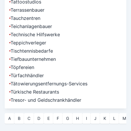
Tattoostudios
Terrassenbauer
Tauchzentren
Teichanlagenbauer
Technische Hilfswerke
Teppichverleger
Tischtennisbedarfe
Tiefbauunternehmen
Töpfereien
Türfachhändler
Tätowierungsentfernungs-Services
Türkische Restaurants
Tresor- und Geldschrankhändler
A
B
C
D
E
F
G
H
I
J
K
L
M